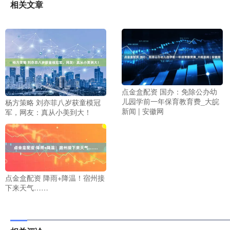
相关文章
点金盒配资 国办：免除公办幼
儿园学前一年保育教育费_大皖
杨方策略 刘亦菲八岁获童模冠
新闻 | 安徽网
军，网友：真从小美到大！
点金盒配资 降雨+降温！宿州接
下来天气……