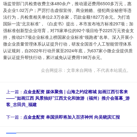
场监管部门共检查收费主体480余户，推动退还费用6500多万元，惠
及企业1.02万户；严厉打击虚假宣传、商业贿赂、侵犯商业秘密等违
法行为，共检查相关单位2.3万余家，罚款金额1827万余元。为打造
国际一流“北京标准”，《白皮书》提出，本市发布地方标准297项；加
强标准创新型企业培育，对75家单位的92个项目给予2225万元资金支
持，推动217项企业标准上榜国家企业标准“领跑者”名单。深入开展小
微企业质量管理体系认证提升行动，研发全国首个人工智能管理体系
认证规则，自2022年行动开展至2024年底，为637家小微企业提供质
量认证提升帮扶行动，累计减免认证费用198万余元。
众合网提示：文章来自网络，不代表本站观点。
上一篇：
点金盒配资 媒体聚焦 | 山海之约绽榕城 如画江西引客来
——“如画江西 风景独好”江西文化和旅游（福州）推介会落幕_游
客_古田共_福建
下一篇：
点金盒配资 单国洪即将加入百济神州 向吴晓滨汇报