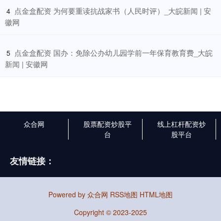
​点金盒配资 为何要重读抗战家书（人民时评）_大皖新闻 | 安
4
徽网
​点金盒配资 国办：免除公办幼儿园学前一年保育教育费_大皖
5
新闻 | 安徽网
众合网
股票配资炒股平
线上杠杆配资炒
台
股平台
友情链接：
Powered by
众合网
RSS地图
HTML地图
Copyright
© 2023-2025