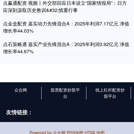
点赢通配资 视频丨外交部回应日本设立“国家情报局”：日方
应深刻汲取历史教训&#32;慎重行事
点金盒配资 嘉实动力先锋混合A：2025年利润7.17亿元 净值
增长率44.03%
点石策略通 嘉实产业先锋混合A：2025年利润3.92亿元 净值
增长率44.67%
众合网
股票配资炒股平
线上杠杆配资炒
台
股平台
友情链接：
Powered by
众合网
RSS地图
HTML地图