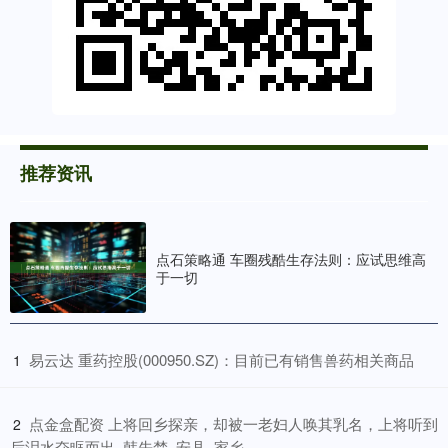
推荐资讯
点石策略通 车圈残酷生存法则：应试思维高
于一切
​易云达 重药控股(000950.SZ)：目前已有销售兽药相关商品
1
​点金盒配资 上将回乡探亲，却被一老妇人唤其乳名，上将听到
2
后泪水夺眶而出_韩先楚_安县_家乡