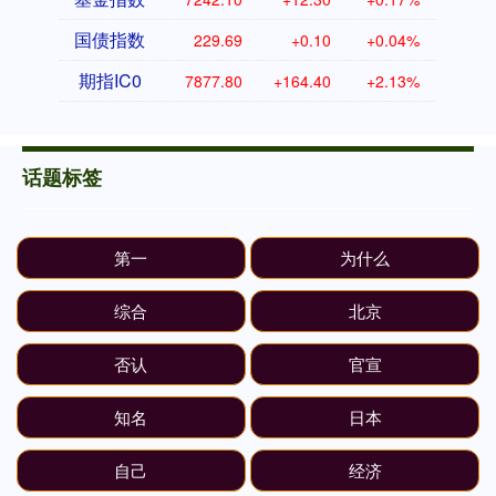
国债指数
229.69
+0.10
+0.04%
期指IC0
7877.80
+164.40
+2.13%
话题标签
第一
为什么
综合
北京
否认
官宣
知名
日本
自己
经济